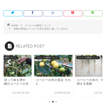
HOME
コーヒーの栽培について
沖縄の環境はコーヒーの木の生育に適しているのか
RELATED POST
ヒーの栽培について
コーヒーの栽培について
コーヒーの栽培について
った切って枝を増や
コーヒーの木の剪定 その
コーヒーの木の「根
！沖縄のコーヒーの木
2
関する実験
剪定
2021年5月10日
2018年9月9日
2021年5